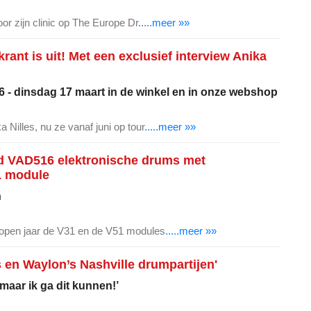
oor zijn clinic op The Europe Dr
.....meer »»
ant is uit! Met een exclusief interview Anika
 - dinsdag 17 maart in de winkel en in onze webshop
 Nilles, nu ze vanaf juni op tour
.....meer »»
d VAD516 elektronische drums met
1 module
n
lopen jaar de V31 en de V51 modules
.....meer »»
s en Waylon’s Nashville drumpartijen'
 maar ik ga dit kunnen!’