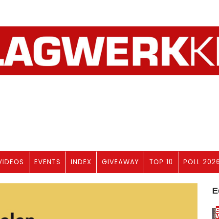
VIDEOS
EVENTS
INDEX
GIVEAWAY
TOP 10
POLL 202
E