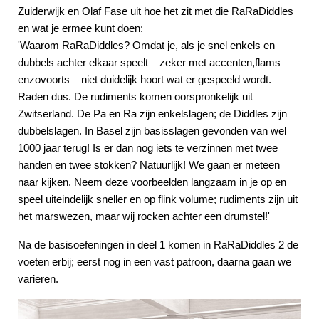
Zuiderwijk en Olaf Fase uit hoe het zit met die RaRaDiddles
en wat je ermee kunt doen:
'Waarom RaRaDiddles? Omdat je, als je snel enkels en
dubbels achter elkaar speelt – zeker met accenten,flams
enzovoorts – niet duidelijk hoort wat er gespeeld wordt.
Raden dus. De rudiments komen oorspronkelijk uit
Zwitserland. De Pa en Ra zijn enkelslagen; de Diddles zijn
dubbelslagen. In Basel zijn basisslagen gevonden van wel
1000 jaar terug! Is er dan nog iets te verzinnen met twee
handen en twee stokken? Natuurlijk! We gaan er meteen
naar kijken. Neem deze voorbeelden langzaam in je op en
speel uiteindelijk sneller en op flink volume; rudiments zijn uit
het marswezen, maar wij rocken achter een drumstel!'
Na de basisoefeningen in deel 1 komen in RaRaDiddles 2 de
voeten erbij; eerst nog in een vast patroon, daarna gaan we
varieren.