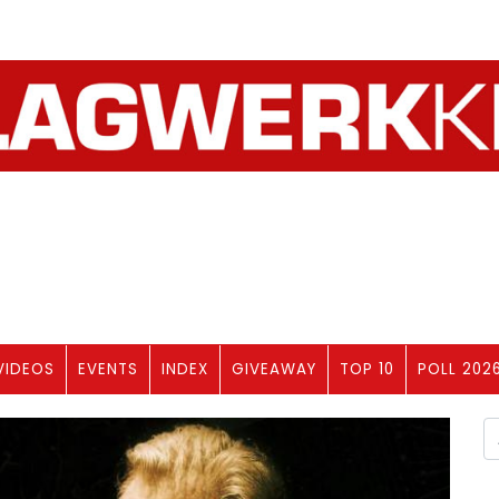
VIDEOS
EVENTS
INDEX
GIVEAWAY
TOP 10
POLL 202