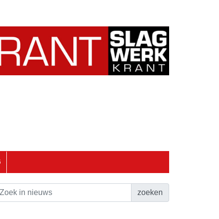
6
zoeken