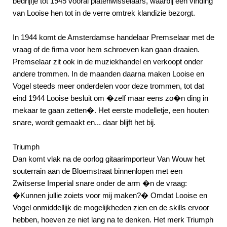
bedrijfje tot 1945 vooral platenwisselaars, waarbij een vinding
van Looise hen tot in de verre omtrek klandizie bezorgt.
In 1944 komt de Amsterdamse handelaar Premselaar met de
vraag of de firma voor hem schroeven kan gaan draaien.
Premselaar zit ook in de muziekhandel en verkoopt onder
andere trommen. In de maanden daarna maken Looise en
Vogel steeds meer onderdelen voor deze trommen, tot dat
eind 1944 Looise besluit om �zelf maar eens zo�n ding in
mekaar te gaan zetten�. Het eerste modelletje, een houten
snare, wordt gemaakt en... daar blijft het bij.
Triumph
Dan komt vlak na de oorlog gitaarimporteur Van Wouw het
souterrain aan de Bloemstraat binnenlopen met een
Zwitserse Imperial snare onder de arm �n de vraag:
�Kunnen jullie zoiets voor mij maken?� Omdat Looise en
Vogel onmiddellijk de mogelijkheden zien en de skills ervoor
hebben, hoeven ze niet lang na te denken. Het merk Triumph