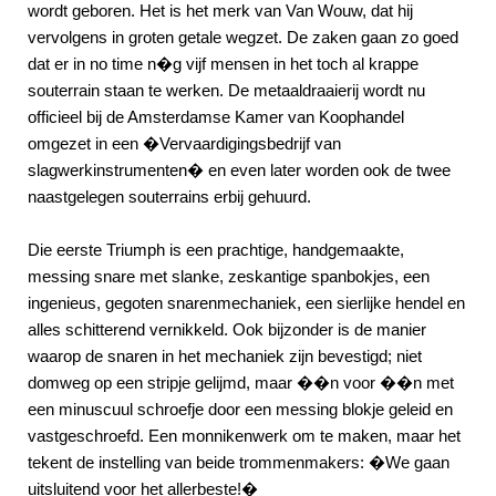
wordt geboren. Het is het merk van Van Wouw, dat hij
vervolgens in groten getale wegzet. De zaken gaan zo goed
dat er in no time n�g vijf mensen in het toch al krappe
souterrain staan te werken. De metaaldraaierij wordt nu
officieel bij de Amsterdamse Kamer van Koophandel
omgezet in een �Vervaardigingsbedrijf van
slagwerkinstrumenten� en even later worden ook de twee
naastgelegen souterrains erbij gehuurd.
Die eerste Triumph is een prachtige, handgemaakte,
messing snare met slanke, zeskantige spanbokjes, een
ingenieus, gegoten snarenmechaniek, een sierlijke hendel en
alles schitterend vernikkeld. Ook bijzonder is de manier
waarop de snaren in het mechaniek zijn bevestigd; niet
domweg op een stripje gelijmd, maar ��n voor ��n met
een minuscuul schroefje door een messing blokje geleid en
vastgeschroefd. Een monnikenwerk om te maken, maar het
tekent de instelling van beide trommenmakers: �We gaan
uitsluitend voor het allerbeste!�