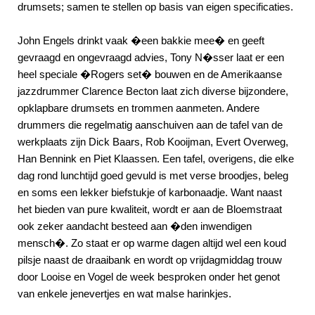
drumsets; samen te stellen op basis van eigen specificaties.
John Engels drinkt vaak �een bakkie mee� en geeft
gevraagd en ongevraagd advies, Tony N�sser laat er een
heel speciale �Rogers set� bouwen en de Amerikaanse
jazzdrummer Clarence Becton laat zich diverse bijzondere,
opklapbare drumsets en trommen aanmeten. Andere
drummers die regelmatig aanschuiven aan de tafel van de
werkplaats zijn Dick Baars, Rob Kooijman, Evert Overweg,
Han Bennink en Piet Klaassen. Een tafel, overigens, die elke
dag rond lunchtijd goed gevuld is met verse broodjes, beleg
en soms een lekker biefstukje of karbonaadje. Want naast
het bieden van pure kwaliteit, wordt er aan de Bloemstraat
ook zeker aandacht besteed aan �den inwendigen
mensch�. Zo staat er op warme dagen altijd wel een koud
pilsje naast de draaibank en wordt op vrijdagmiddag trouw
door Looise en Vogel de week besproken onder het genot
van enkele jenevertjes en wat malse harinkjes.