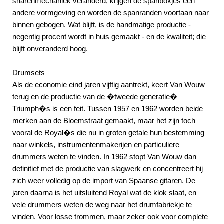
snarenmechaniek veranderd, krijgen de spanbokjes een
andere vormgeving en worden de spanranden voortaan naar
binnen gebogen. Wat blijft, is de handmatige productie -
negentig procent wordt in huis gemaakt - en de kwaliteit; die
blijft onveranderd hoog.
Drumsets
Als de economie eind jaren vijftig aantrekt, keert Van Wouw
terug en de productie van de �tweede generatie�
Triumph�s is een feit. Tussen 1957 en 1962 worden beide
merken aan de Bloemstraat gemaakt, maar het zijn toch
vooral de Royal�s die nu in groten getale hun bestemming
naar winkels, instrumentenmakerijen en particuliere
drummers weten te vinden. In 1962 stopt Van Wouw dan
definitief met de productie van slagwerk en concentreert hij
zich weer volledig op de import van Spaanse gitaren. De
jaren daarna is het uitsluitend Royal wat de klok slaat, en
vele drummers weten de weg naar het drumfabriekje te
vinden. Voor losse trommen, maar zeker ook voor complete