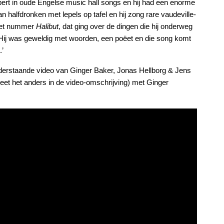
xpert in oude Engelse music hall songs en hij had een enorme
 halfdronken met lepels op tafel en hij zong rare vaudeville-
 het nummer
Halibut
, dat ging over de dingen die hij onderweg
. Hij was geweldig met woorden, een poëet en die song komt
.’
onderstaande video van Ginger Baker, Jonas Hellborg & Jens
heet het anders in de video-omschrijving) met Ginger