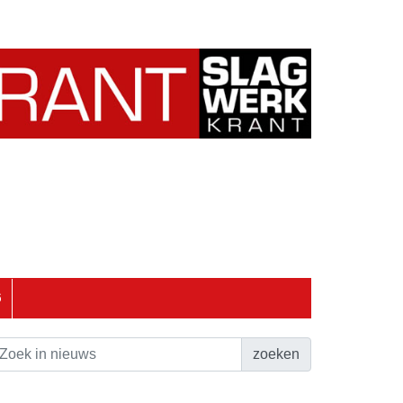
6
zoeken