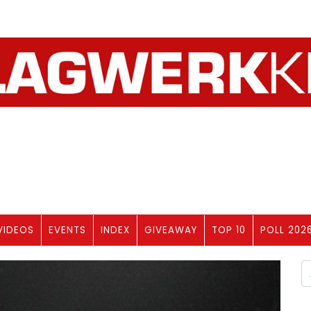
VIDEOS
EVENTS
INDEX
GIVEAWAY
TOP 10
POLL 202