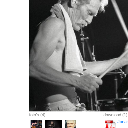
foto's (4)
download (1)
Jonas