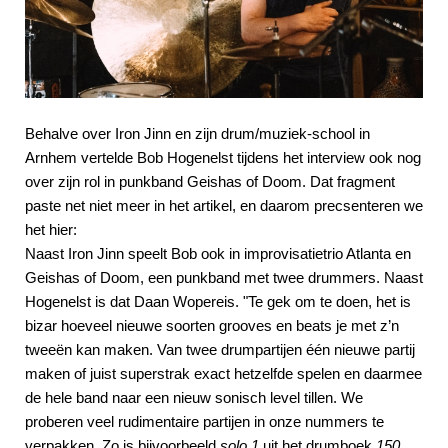
Behalve over Iron Jinn en zijn drum/muziek-school in
Arnhem vertelde Bob Hogenelst tijdens het interview ook nog
over zijn rol in punkband Geishas of Doom. Dat fragment
paste net niet meer in het artikel, en daarom precsenteren we
het hier:
Naast Iron Jinn speelt Bob ook in improvisatietrio Atlanta en
Geishas of Doom, een punkband met twee drummers. Naast
Hogenelst is dat Daan Wopereis. "Te gek om te doen, het is
bizar hoeveel nieuwe soorten grooves en beats je met z’n
tweeën kan maken. Van twee drumpartijen één nieuwe partij
maken of juist superstrak exact hetzelfde spelen en daarmee
de hele band naar een nieuw sonisch level tillen. We
proberen veel rudimentaire partijen in onze nummers te
verpakken. Zo is bijvoorbeeld
solo 1
uit het drumboek
150