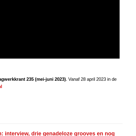
agwerkkrant 235 (mei-juni 2023)
. Vanaf 28 april 2023 in de
l
: interview, drie genadeloze grooves en nog