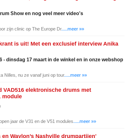
Drum Show en nog veel meer video's
oor zijn clinic op The Europe Dr
.....meer »»
ant is uit! Met een exclusief interview Anika
 - dinsdag 17 maart in de winkel en in onze webshop
 Nilles, nu ze vanaf juni op tour
.....meer »»
d VAD516 elektronische drums met
1 module
n
lopen jaar de V31 en de V51 modules
.....meer »»
s en Waylon’s Nashville drumpartijen'