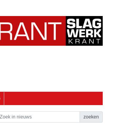
6
zoeken