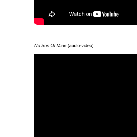
No Son Of Mine
(audio-video)