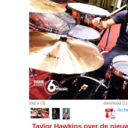
foto's (3)
download (1)
Archi
Taylor Hawkins over de nieu