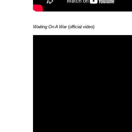
Waiting On A War
(official video)