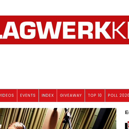
VIDEOS
EVENTS
INDEX
GIVEAWAY
TOP 10
POLL 202
E