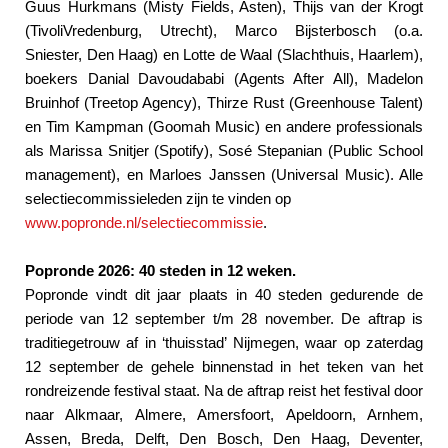
Guus Hurkmans (Misty Fields, Asten), Thijs van der Krogt
(TivoliVredenburg, Utrecht), Marco Bijsterbosch (o.a.
Sniester, Den Haag) en Lotte de Waal (Slachthuis, Haarlem),
boekers Danial Davoudababi (Agents After All), Madelon
Bruinhof (Treetop Agency), Thirze Rust (Greenhouse Talent)
en Tim Kampman (Goomah Music) en andere professionals
als Marissa Snitjer (Spotify), Sosé Stepanian (Public School
management), en Marloes Janssen (Universal Music). Alle
selectiecommissieleden zijn te vinden op
www.popronde.nl/selectiecommissie
.
Popronde 2026: 40 steden in 12 weken.
Popronde vindt dit jaar plaats in 40 steden gedurende de
periode van 12 september t/m 28 november. De aftrap is
traditiegetrouw af in ‘thuisstad’ Nijmegen, waar op zaterdag
12 september de gehele binnenstad in het teken van het
rondreizende festival staat. Na de aftrap reist het festival door
naar Alkmaar, Almere, Amersfoort, Apeldoorn, Arnhem,
Assen, Breda, Delft, Den Bosch, Den Haag, Deventer,