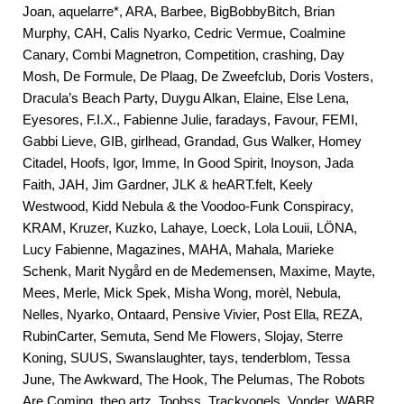
Joan, aquelarre*, ARA, Barbee, BigBobbyBitch, Brian
Murphy, CAH, Calis Nyarko, Cedric Vermue, Coalmine
Canary, Combi Magnetron, Competition, crashing, Day
Mosh, De Formule, De Plaag, De Zweefclub, Doris Vosters,
Dracula’s Beach Party, Duygu Alkan, Elaine, Else Lena,
Eyesores, F.I.X., Fabienne Julie, faradays, Favour, FEMI,
Gabbi Lieve, GIB, girlhead, Grandad, Gus Walker, Homey
Citadel, Hoofs, Igor, Imme, In Good Spirit, Inoyson, Jada
Faith, JAH, Jim Gardner, JLK & heART.felt, Keely
Westwood, Kidd Nebula & the Voodoo-Funk Conspiracy,
KRAM, Kruzer, Kuzko, Lahaye, Loeck, Lola Louii, LÖNA,
Lucy Fabienne, Magazines, MAHA, Mahala, Marieke
Schenk, Marit Nygård en de Medemensen, Maxime, Mayte,
Mees, Merle, Mick Spek, Misha Wong, morèl, Nebula,
Nelles, Nyarko, Ontaard, Pensive Vivier, Post Ella, REZA,
RubinCarter, Semuta, Send Me Flowers, Slojay, Sterre
Koning, SUUS, Swanslaughter, tays, tenderblom, Tessa
June, The Awkward, The Hook, The Pelumas, The Robots
Are Coming, theo artz, Toobss, Trackvogels, Vonder, WABR,