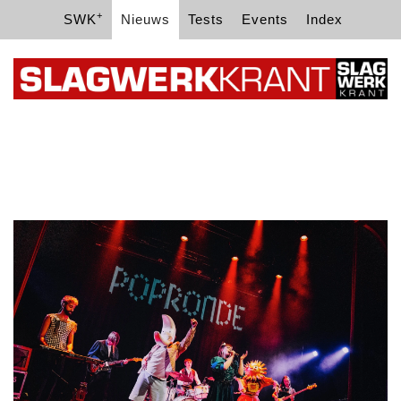
+
SWK
Nieuws
Tests
Events
Index