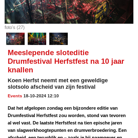
foto's (27)
Meeslepende sloteditie
Drumfestival Herfstfest na 10 jaar
knallen
Koen Herfst neemt met een geweldige
slotsolo afscheid van zijn festival
Events
18-10-2024 12:10
Dat het afgelopen zondag een bijzondere editie van
Drumfestival Herfstfest zou worden, stond van tevoren
al wel vast. De laatste Herfstfest na tien epische jaren
van slagwerkhoogtepunten en drumverbroedering. Een
afscheid, een terugblik en – zoals je bij naamgever en