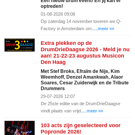
Een nieuw drum event! En jij kan er
optreden!
01-08-2026 09:08
Op zaterdag 14 november toveren we Q-
Factory in Amsterdam om
.....meer »»
Extra plekken op de
DrumDrieDaagse 2026 - Meld je nu
aan! 21-22-23 augustus Musicon
Den Haag
Met Stef Broks, Efraïm de Nijs, Kim
Weemhoff, Denzel Amankwah, Alaor
Soares, Cesar Zuiderwijk en de Tribute
Drummers
29-07-2026 12:07
De 25ste editie van de DrumDrieDaagse
vindt plaats van vrijd
.....meer »»
103 acts zijn geselecteerd voor
Popronde 2026!