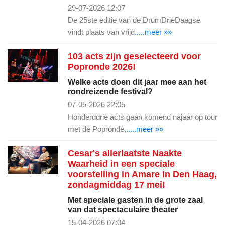
29-07-2026 12:07
De 25ste editie van de DrumDrieDaagse
vindt plaats van vrijd
.....meer »»
103 acts zijn geselecteerd voor
Popronde 2026!
Welke acts doen dit jaar mee aan het
rondreizende festival?
07-05-2026 22:05
Honderddrie acts gaan komend najaar op tour
met de Popronde,
.....meer »»
Cesar's allerlaatste Naakte
Waarheid in een speciale
voorstelling in Amare in Den Haag,
zondagmiddag 17 mei!
Met speciale gasten in de grote zaal
van dat spectaculaire theater
15-04-2026 07:04