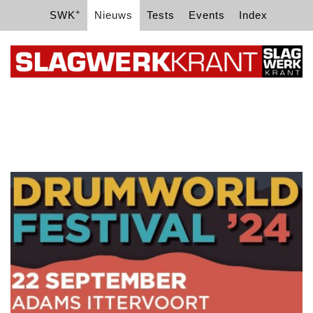
+
SWK
Nieuws
Tests
Events
Index