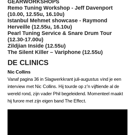
GEARWORKSHOPS
Remo
Tuning Workshop -
Jeff Davenport
(10.00, 12.55u, 16.10u)
Istanbul Mehmet
showcase -
Raymond
Herveille
(12.55u, 16.10u)
Pearl Tuning Service
& Snare Drum Tour
(12.30-17.00u)
Zildjian Inside
(12.55u)
The Silent Killer
–
Variphone
(12.55u)
DE CLINICS
Nic Collins
Vanaf pagina 36 in Slagwerkkrant juli-augustus vind je een
interview met Nic Collins. Hij tourde op z’n vijftiende al de
wereld rond, zijn vader Phil begeleidend. Momenteel maakt
hij furore met zijn eigen band The Effect.