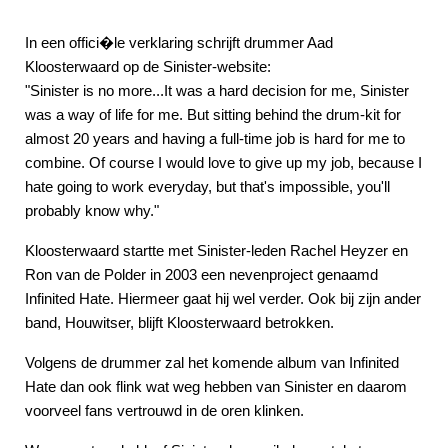
In een offici�le verklaring schrijft drummer Aad
Kloosterwaard op de Sinister-website:
"Sinister is no more...It was a hard decision for me, Sinister
was a way of life for me. But sitting behind the drum-kit for
almost 20 years and having a full-time job is hard for me to
combine. Of course I would love to give up my job, because I
hate going to work everyday, but that's impossible, you'll
probably know why."
Kloosterwaard startte met Sinister-leden Rachel Heyzer en
Ron van de Polder in 2003 een nevenproject genaamd
Infinited Hate. Hiermeer gaat hij wel verder. Ook bij zijn ander
band, Houwitser, blijft Kloosterwaard betrokken.
Volgens de drummer zal het komende album van Infinited
Hate dan ook flink wat weg hebben van Sinister en daarom
voorveel fans vertrouwd in de oren klinken.