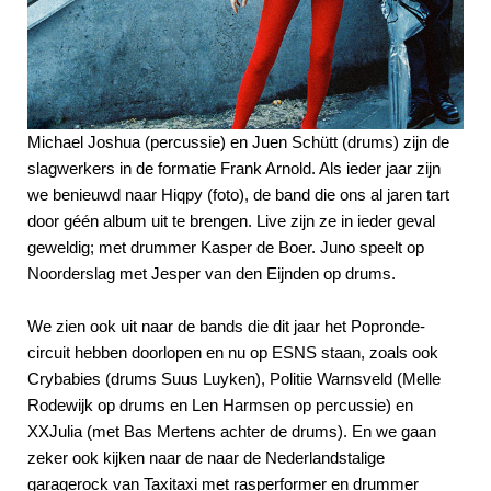
Michael Joshua (percussie) en Juen Schütt (drums) zijn de
slagwerkers in de formatie Frank Arnold. Als ieder jaar zijn
we benieuwd naar Hiqpy (foto), de band die ons al jaren tart
door géén album uit te brengen. Live zijn ze in ieder geval
geweldig; met drummer Kasper de Boer. Juno speelt op
Noorderslag met Jesper van den Eijnden op drums.
We zien ook uit naar de bands die dit jaar het Popronde-
circuit hebben doorlopen en nu op ESNS staan, zoals ook
Crybabies (drums Suus Luyken), Politie Warnsveld (Melle
Rodewijk op drums en Len Harmsen op percussie) en
XXJulia (met Bas Mertens achter de drums). En we gaan
zeker ook kijken naar de naar de Nederlandstalige
garagerock van Taxitaxi met rasperformer en drummer