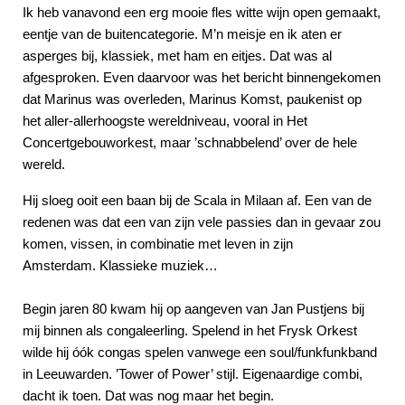
Ik heb vanavond een erg mooie fles witte wijn open gemaakt,
eentje van de buitencategorie. M’n meisje en ik aten er
asperges bij, klassiek, met ham en eitjes. Dat was al
afgesproken. Even daarvoor was het bericht binnengekomen
dat Marinus was overleden, Marinus Komst, paukenist op
het aller-allerhoogste wereldniveau, vooral in Het
Concertgebouworkest, maar ’schnabbelend’ over de hele
wereld.
Hij sloeg ooit een baan bij de Scala in Milaan af. Een van de
redenen was dat een van zijn vele passies dan in gevaar zou
komen, vissen, in combinatie met leven in zijn
Amsterdam. Klassieke muziek…
Begin jaren 80 kwam hij op aangeven van Jan Pustjens bij
mij binnen als congaleerling. Spelend in het Frysk Orkest
wilde hij óók congas spelen vanwege een soul/funkfunkband
in Leeuwarden. ’Tower of Power’ stijl. Eigenaardige combi,
dacht ik toen. Dat was nog maar het begin.