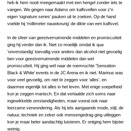
heb ik hem nooit meegemaakt met een hengel zonder iets te
vangen. We gingen naar Adams om kalfsvellen voor z’n
eigen ‘signature series’ pauken uit te zoeken. Op de hand
voelde hij ‘millimeter nauwkeurig' de dikte van een kalfsvel.
In de sfeer van geestverruimende middelen en promiscuïteit
ging hij verder dan ik. Niet zo moeilijk omdat ik qua
‘onverstandig' toevallig voor anders dan alcohol niet gevoelig
ben voor geestverruimende middelen dan wel
promiscuïteit. Hij ging wél naar de roemruchte ’Sensation
Black & White’ events in de JC Arena en ik niet. Marinus was
voor veel gevoelig, om niet te zeggen voor ‘alles', en
daarmee eigenlijk tot alles in het leven. Met enige soepelheid
kun je zeggen manisch. En dat vertaalde zich soms naar
ingewikkelde omstandigheden, maar vooral ook naar
leerzame verwondering. Als hij iets aangaande mode, stijl, de
natuur, techniek en zeker ook mensengedrag ging uitleggen
kon je maar beter aandachtig luisteren. Er ontging hem bijster
weinig.