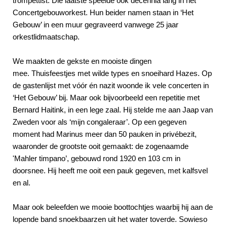
trompettist. Die laatste speelde óók decennia lang in het
Concertgebouworkest. Hun beider namen staan in ‘Het
Gebouw’ in een muur gegraveerd vanwege 25 jaar
orkestlidmaatschap.
We maakten de gekste en mooiste dingen
mee. Thuisfeestjes met wilde types en snoeihard Hazes. Op
de gastenlijst met vóór én nazit woonde ik vele concerten in
‘Het Gebouw’ bij. Maar ook bijvoorbeeld een repetitie met
Bernard Haitink, in een lege zaal. Hij stelde me aan Jaap van
Zweden voor als ‘mijn congaleraar’. Op een gegeven
moment had Marinus meer dan 50 pauken in privébezit,
waaronder de grootste ooit gemaakt: de zogenaamde
'Mahler timpano’, gebouwd rond 1920 en 103 cm in
doorsnee. Hij heeft me ooit een pauk gegeven, met kalfsvel
en al.
Maar ook beleefden we mooie boottochtjes waarbij hij aan de
lopende band snoekbaarzen uit het water toverde. Sowieso