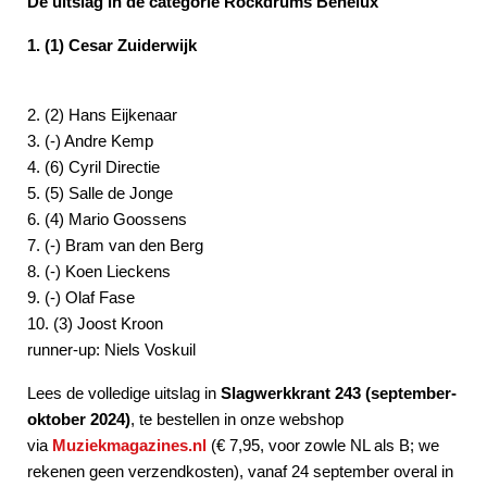
De uitslag in de categorie Rockdrums Benelux
1. (1) Cesar Zuiderwijk
2. (2) Hans Eijkenaar
3. (-) Andre Kemp
4. (6) Cyril Directie
5. (5) Salle de Jonge
6. (4) Mario Goossens
7. (-) Bram van den Berg
8. (-) Koen Lieckens
9. (-) Olaf Fase
10. (3) Joost Kroon
runner-up: Niels Voskuil
Lees de volledige uitslag in
Slagwerkkrant 243 (september-
oktober 2024)
, te
bestellen in onze webshop
via
Muziekmagazines.nl
(€ 7,95, voor zowle NL als B; we
rekenen geen verzendkosten), vanaf 24 september overal in