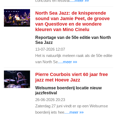
concours én festival
.....meer »»
North Sea Jazz: de knisperende
sound van Jamie Peet, de groove
van Questlove en de wondere
kleuren van Mino Cinelu
Reportage van de 50e editie van North
Sea Jazz
13-07-2026 12:07
Het is natuurlijk meteen raak als de 50e editie
van North Se
.....meer »»
Pierre Courbois viert 60 jaar free
jazz met Hoeve Jazz
Welsumse boerderij locatie nieuw
jazzfestival
26-06-2026 20:23
Zaterdag 27 juni vindt er op een Welsumse
boerderij iets hee
.....meer »»