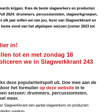
Awards krijgen. Kies de beste slagwerkers en producten
Poll 2024: drummers, percussionisten, slagwerkgroepen,
 elk jaar willen we van jou, lezer van Slagwerkkrant en
t beste vond van het afgelopen seizoen (zomer 2023 tot
ier in
!
ullen tot en met zondag 18
bliceren we in Slagwerkkrant 243
jks deze populariteitspoll uit. Doe mee aan de
 door het formulier
op deze website
in te
open seizoen: drummers, percussionisten,
eel meer.
 van Slagwerkkrant een aantal slagwerkers en producten
h deden spreken.