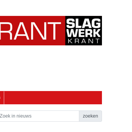
6
zoeken