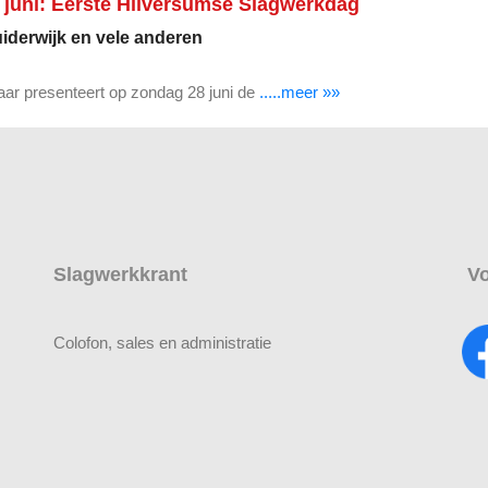
juni: Eerste Hilversumse Slagwerkdag
uiderwijk en vele anderen
r presenteert op zondag 28 juni de
.....meer »»
Slagwerkkrant
Vo
Colofon, sales en administratie