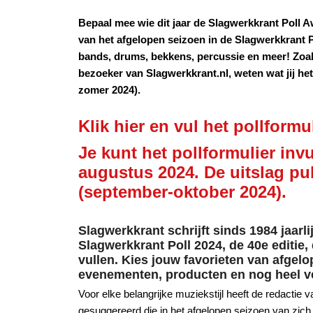
Bepaal mee wie dit jaar de Slagwerkkrant Poll 
van het afgelopen seizoen in de Slagwerkkrant 
bands, drums, bekkens, percussie en meer! Zoals
bezoeker van Slagwerkkrant.nl, weten wat jij he
zomer 2024).
Klik hier en vul het pollformul
Je kunt het pollformulier inv
augustus 2024. De uitslag pu
(september-oktober 2024).
Slagwerkkrant schrijft sinds 1984 jaarli
Slagwerkkrant Poll 2024, de 40e editie,
vullen. Kies jouw favorieten van afgel
evenementen, producten en nog heel v
Voor elke belangrijke muziekstijl heeft de redactie
gesuggereerd die in het afgelopen seizoen van zic