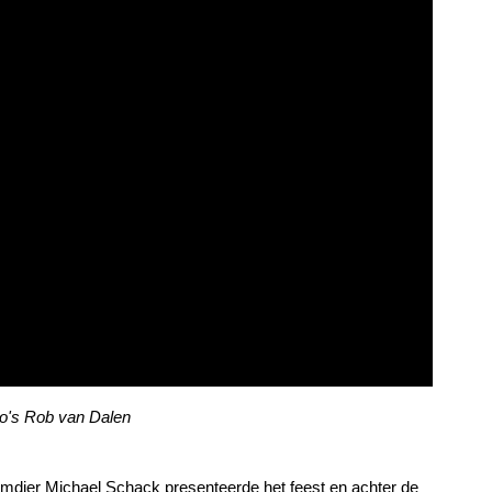
to's Rob van Dalen
umdier Michael Schack presenteerde het feest en achter de