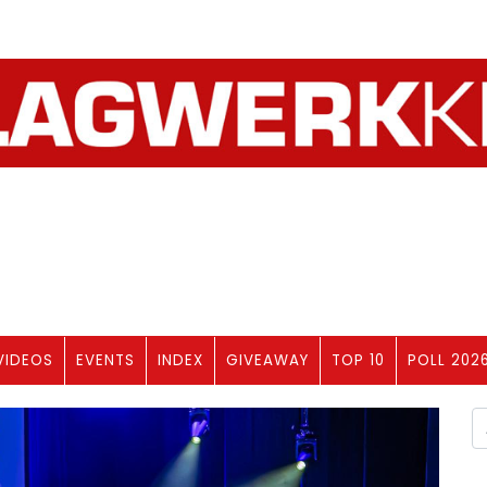
VIDEOS
EVENTS
INDEX
GIVEAWAY
TOP 10
POLL 202