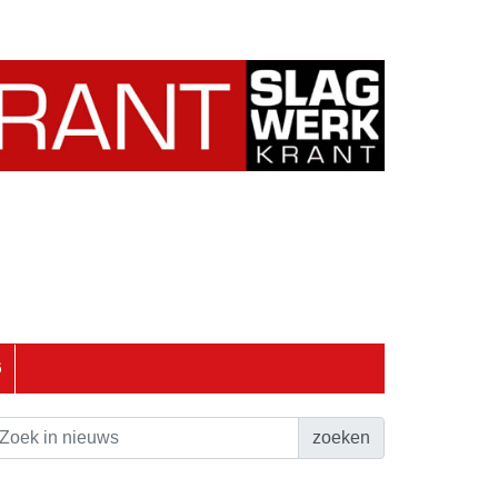
6
zoeken