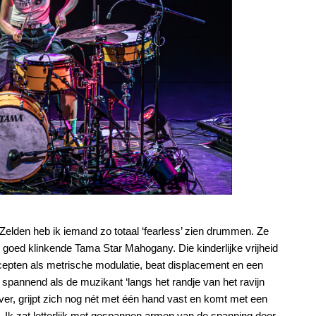
Zelden heb ik iemand zo totaal ‘fearless’ zien drummen. Ze
l goed klinkende Tama Star Mahogany. Die kinderlijke vrijheid
pten als metrische modulatie, beat displacement en een
annend als de muzikant ‘langs het randje van het ravijn
 over, grijpt zich nog nét met één hand vast en komt met een
 Ik zat letterlijk met gespannen armen van de spanning door