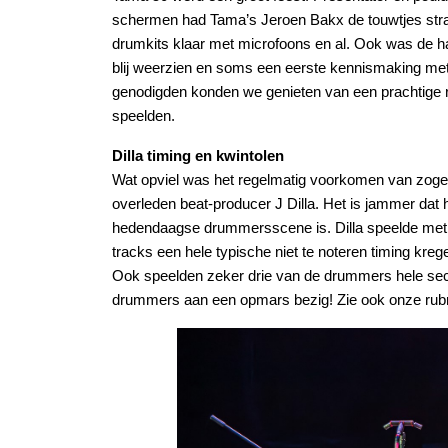
schermen had Tama’s Jeroen Bakx de touwtjes stra
drumkits klaar met microfoons en al. Ook was de ha
blij weerzien en soms een eerste kennismaking me
genodigden konden we genieten van een prachtige rij
speelden.
Dilla timing en kwintolen
Wat opviel was het regelmatig voorkomen van zoge
overleden beat-producer J Dilla. Het is jammer dat h
hedendaagse drummersscene is. Dilla speelde met 
tracks een hele typische niet te noteren timing kr
Ook speelden zeker drie van de drummers hele secti
drummers aan een opmars bezig! Zie ook onze rubri