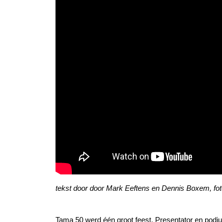
tekst door door Mark Eeftens en Dennis Boxem, fo
Tama 50 werd één groot feest. Presentator en podi