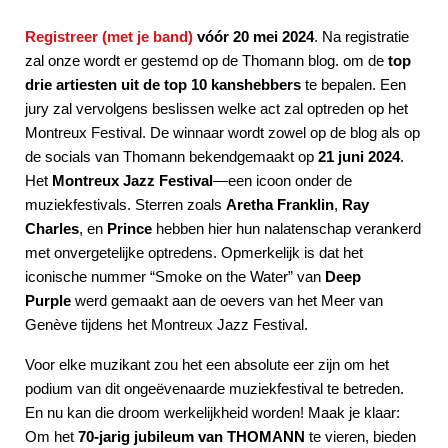
Registreer (met je band)
vóór 20 mei 2024
. Na registratie
zal onze wordt er gestemd op de Thomann blog. om de
top
drie artiesten uit de top 10 kanshebbers
te bepalen. Een
jury zal vervolgens beslissen welke act zal optreden op het
Montreux Festival. De winnaar wordt zowel op de blog als op
de socials van Thomann bekendgemaakt op
21 juni 2024
.
Het
Montreux Jazz Festival
—een icoon onder de
muziekfestivals. Sterren zoals
Aretha Franklin
,
Ray
Charles
, en
Prince
hebben hier hun nalatenschap verankerd
met onvergetelijke optredens. Opmerkelijk is dat het
iconische nummer “Smoke on the Water” van
Deep
Purple
werd gemaakt aan de oevers van het Meer van
Genève tijdens het Montreux Jazz Festival.
Voor elke muzikant zou het een absolute eer zijn om het
podium van dit ongeëvenaarde muziekfestival te betreden.
En nu kan die droom werkelijkheid worden! Maak je klaar:
Om het
70-jarig jubileum van THOMANN
te vieren, bieden