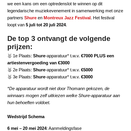
we een kans om een optredenslot te winnen op dit
legendarische muziekevenement in samenwerking met onze
partners
Shure
en
Montreux Jazz Festival
. Het festival
loopt van
5 juli tot 20 juli 2024
.
De top 3 ontvangt de volgende
prijzen:
🥇 1e Plaats:
Shure
-apparatuur* t.w.v.
€7000 PLUS een
artiestenvergoeding van €3000
🥈 2e Plaats:
Shure
-apparatuur* t.w.v.
€5000
🥉 3e Plaats:
Shure
-apparatuur* t.w.v.
€3000
*De apparatuur wordt niet door Thomann gekozen, de
winnaars mogen zelf uitkiezen welke Shure-apparatuur aan
hun behoeften voldoet.
Wedstrijd Schema
6 mei – 20 mei 2024
: Aanmeldingsfase