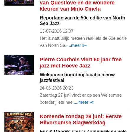
van Questlove en de wondere
kleuren van Mino Cinelu
Reportage van de 50e editie van North
Sea Jazz
13-07-2026 12:07
Het is natuurlijk meteen raak als de 50e editie
van North Se
.....meer »»
Pierre Courbois viert 60 jaar free
jazz met Hoeve Jazz
Welsumse boerderij locatie nieuw
jazzfestival
26-06-2026 20:23
Zaterdag 27 juni vindt er op een Welsumse
boerderij iets hee
.....meer »»
Komende zondag 28 juni: Eerste
Hilversumse Slagwerkdag
Eijk & De Rijk, Cesar Zuiderwijk en vele