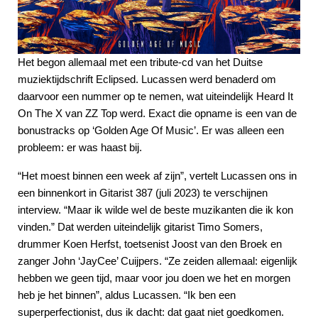
Het begon allemaal met een tribute-cd van het Duitse
muziektijdschrift Eclipsed. Lucassen werd benaderd om
daarvoor een nummer op te nemen, wat uiteindelijk Heard It
On The X van ZZ Top werd. Exact die opname is een van de
bonustracks op ‘Golden Age Of Music’. Er was alleen een
probleem: er was haast bij.
“Het moest binnen een week af zijn”, vertelt Lucassen ons in
een binnenkort in Gitarist 387 (juli 2023) te verschijnen
interview. “Maar ik wilde wel de beste muzikanten die ik kon
vinden.” Dat werden uiteindelijk gitarist Timo Somers,
drummer Koen Herfst, toetsenist Joost van den Broek en
zanger John ‘JayCee’ Cuijpers. “Ze zeiden allemaal: eigenlijk
hebben we geen tijd, maar voor jou doen we het en morgen
heb je het binnen”, aldus Lucassen. “Ik ben een
superperfectionist, dus ik dacht: dat gaat niet goedkomen.