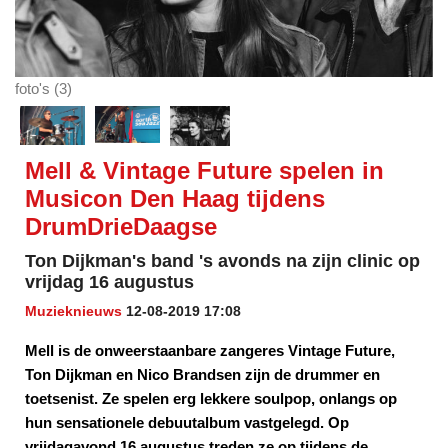
foto's (3)
Mell & Vintage Future spelen in
Musicon Den Haag tijdens
DrumDrieDaagse
Ton Dijkman's band 's avonds na zijn clinic op
vrijdag 16 augustus
Muzieknieuws
12-08-2019 17:08
Mell is de onweerstaanbare zangeres Vintage Future,
Ton Dijkman en Nico Brandsen zijn de drummer en
toetsenist. Ze spelen erg lekkere soulpop, onlangs op
hun sensationele debuutalbum vastgelegd. Op
vrijdagavond 16 augustus treden ze op tijdens de