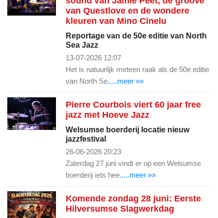
sound van Jamie Peet, de groove
van Questlove en de wondere
kleuren van Mino Cinelu
Reportage van de 50e editie van North
Sea Jazz
13-07-2026 12:07
Het is natuurlijk meteen raak als de 50e editie
van North Se
.....meer »»
Pierre Courbois viert 60 jaar free
jazz met Hoeve Jazz
Welsumse boerderij locatie nieuw
jazzfestival
26-06-2026 20:23
Zaterdag 27 juni vindt er op een Welsumse
boerderij iets hee
.....meer »»
Komende zondag 28 juni: Eerste
Hilversumse Slagwerkdag