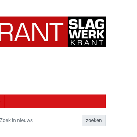
6
zoeken