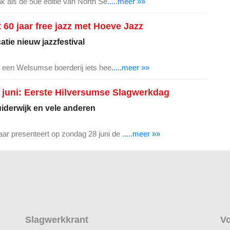
ak als de 50e editie van North Se
.....meer »»
t 60 jaar free jazz met Hoeve Jazz
tie nieuw jazzfestival
op een Welsumse boerderij iets hee
.....meer »»
juni: Eerste Hilversumse Slagwerkdag
uiderwijk en vele anderen
r presenteert op zondag 28 juni de
.....meer »»
Slagwerkkrant
Vo