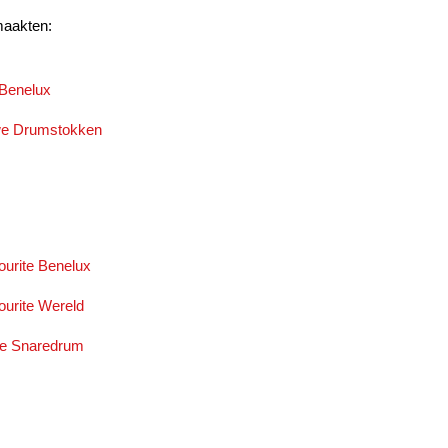
 maakten:
 Benelux
euwe Drumstokken
vourite Benelux
vourite Wereld
uwe Snaredrum