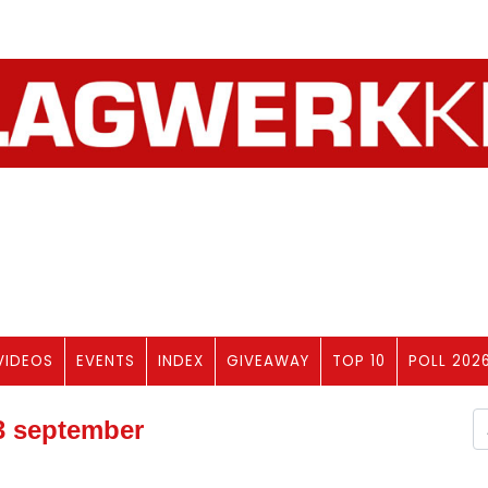
VIDEOS
EVENTS
INDEX
GIVEAWAY
TOP 10
POLL 202
3 september