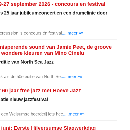
-27 september 2026 - concours en festival
's 25 jaar jubileumconcert en een drumclinic door
ercussion is concours én festival
.....meer »»
knisperende sound van Jamie Peet, de groove
 wondere kleuren van Mino Cinelu
ditie van North Sea Jazz
ak als de 50e editie van North Se
.....meer »»
t 60 jaar free jazz met Hoeve Jazz
tie nieuw jazzfestival
op een Welsumse boerderij iets hee
.....meer »»
juni: Eerste Hilversumse Slagwerkdag