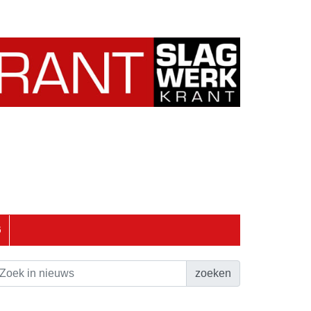
6
zoeken