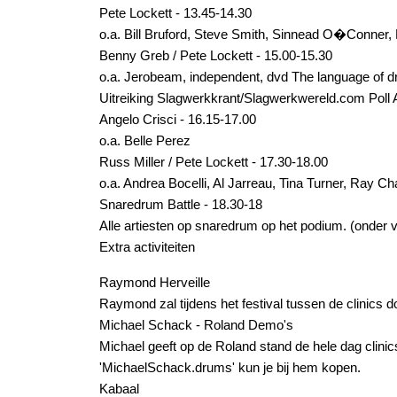
Pete Lockett
- 13.45-14.30
o.a. Bill Bruford, Steve Smith, Sinnead O�Conner,
Benny Greb / Pete Lockett
- 15.00-15.30
o.a. Jerobeam, independent, dvd The language of d
Uitreiking Slagwerkkrant/Slagwerkwereld.com Poll
Angelo Crisci
- 16.15-17.00
o.a. Belle Perez
Russ Miller / Pete Lockett
- 17.30-18.00
o.a. Andrea Bocelli, Al Jarreau, Tina Turner, Ray Ch
Snaredrum Battle
- 18.30-18
Alle artiesten op snaredrum op het podium. (onder
Extra activiteiten
Raymond Herveille
Raymond zal tijdens het festival tussen de clinics 
Michael Schack
- Roland Demo's
Michael geeft op de Roland stand de hele dag clinics
'MichaelSchack.drums' kun je bij hem kopen.
Kabaal