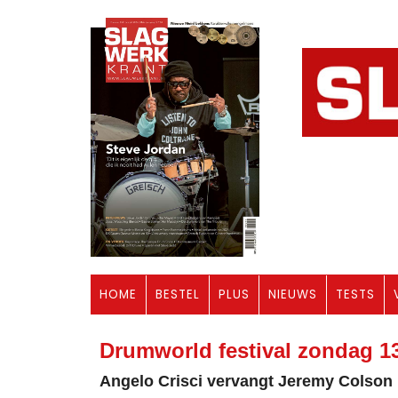
HOME
BESTEL
PLUS
NIEUWS
TESTS
Drumworld festival zondag 1
Angelo Crisci vervangt Jeremy Colson