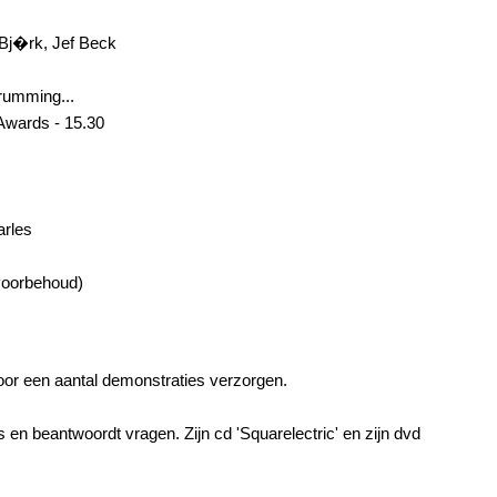
 Bj�rk, Jef Beck
rumming...
 Awards
- 15.30
arles
 voorbehoud)
door een aantal demonstraties verzorgen.
 en beantwoordt vragen. Zijn cd 'Squarelectric' en zijn dvd