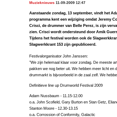
Muzieknieuws
11-09-2009 12:47
Aanstaande zondag, 13 september, vindt het Adam
programma kent een wijziging omdat Jeremy Col
Crisci, de drummer van Belle Perez, is zijn verv
zien. Crisci wordt ondersteund door Amik Guerr
Tijdens het festival worden ook de Slagwerkkran
Slagwerkkrant 153 zijn gepubliceerd.
Festivalorganisator John Janssen:
"We zijn helemaal klaar voor zondag. De meeste art
pakken we nog beter uit. We hebben meer licht en de 
drummarkt is bijvoorbeeld in de zaal zelf. We hebben
Definitieve line up Drumworld Festival 2009
Adam Nussbaum
- 11.15-12.00
o.a. John Scofield, Gary Burton en Stan Getz, Elian
Stanton Moore
- 12.30-13.15
o.a. Corrossion of Conformity, Galactic