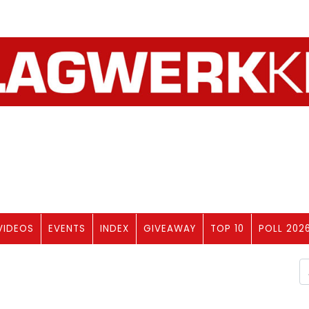
VIDEOS
EVENTS
INDEX
GIVEAWAY
TOP 10
POLL 202