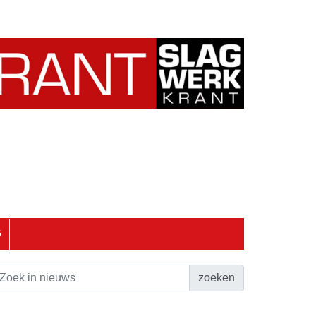
6
zoeken