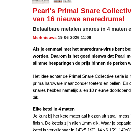
Pearl's Primal Snare Collecti
van 16 nieuwe snaredrums!
Betaalbare metalen snares in 4 maten e
Merknieuws
19-06-2026 11:06
Als je eenmaal met het snaredrum-virus bent b
worden. Daarom is het goed nieuws dat Pearl me
slimme besparingen de prijs binnen de perken w
Het idee achter de Primal Snare Collective serie i
prima hardware maar zonder toeters en bellen. En 
snares hebben namelijk allen 10 nieuwe doorlop
dik.
Elke ketel in 4 maten
Je kunt bij het ketelmateriaal kiezen uit staal, mes
finish. De ketels zijn allen 1mm dik. Waar je bepaal
ketel is verkrijgbaar in 14"x5 1/2", 14"x6 1/2", 14"x8