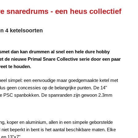
ve snaredrums - een heus collectief
n 4 ketelsoorten
esmet dan kan drummen al snel een hele dure hobby
t de nieuwe Primal Snare Collective serie door een paar
eet te houden.
s heel simpel: een eenvoudige maar goedgemaakte ketel met
dus geen concessies op de belangrijke punten. De 14"
ende PSC spanbokken. De spanranden zijn gewoon 2.3mm
sing, koper en aluminium, allen in een simpele geborstelde
d niet beperkt in bent is het aantal beschikbare maten. Elke
" en 13"x7".