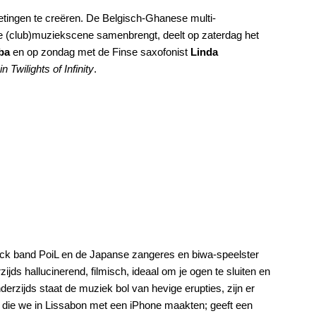
tingen te creëren. De Belgisch-Ghanese multi-
nse (club)muziekscene samenbrengt, deelt op zaterdag het
aba
en op zondag met de Finse saxofonist
Linda
n Twilights of Infinity
.
ck band PoiL en de Japanse zangeres en biwa-speelster
jds hallucinerend, filmisch, ideaal om je ogen te sluiten en
rzijds staat de muziek bol van hevige erupties, zijn er
 die we in Lissabon met een iPhone maakten; geeft een