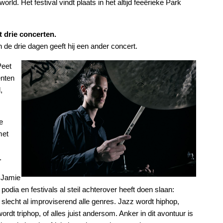
orld. Het festival vindt plaats in het altijd feeërieke Park
lt drie concerten.
an de drie dagen geeft hij een ander concert.
Peet
enten
,
e
met
.
t Jamie
podia en festivals al steil achterover heeft doen slaan:
slecht al improviserend alle genres. Jazz wordt hiphop,
ordt triphop, of alles juist andersom. Anker in dit avontuur is