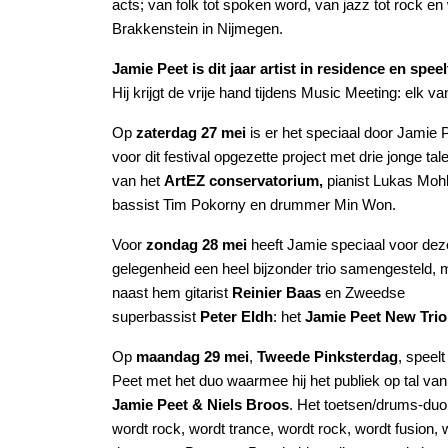
acts; van folk tot spoken word, van jazz tot rock en w
Brakkenstein in Nijmegen.
Jamie Peet is dit jaar artist in residence en spee
Hij krijgt de vrije hand tijdens Music Meeting: elk v
Op
zaterdag 27 mei
is er het speciaal door Jamie 
voor dit festival opgezette project met drie jonge tal
van het
ArtEZ conservatorium,
pianist Lukas Mohl
bassist Tim Pokorny en drummer Min Won.
Voor
zondag 28 mei
heeft Jamie speciaal voor dez
gelegenheid een heel bijzonder trio samengesteld, 
naast hem gitarist
Reinier Baas
en Zweedse
superbassist
Peter Eldh
: het
Jamie Peet New Trio
Op
maandag 29 mei
,
Tweede Pinksterdag
, speel
Peet met het duo waarmee hij het publiek op tal van 
Jamie Peet & Niels Broos
. Het toetsen/drums-duo 
wordt rock, wordt trance, wordt rock, wordt fusion, w