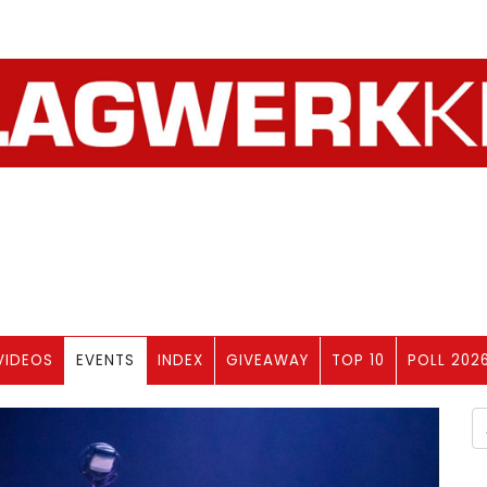
VIDEOS
EVENTS
INDEX
GIVEAWAY
TOP 10
POLL 202