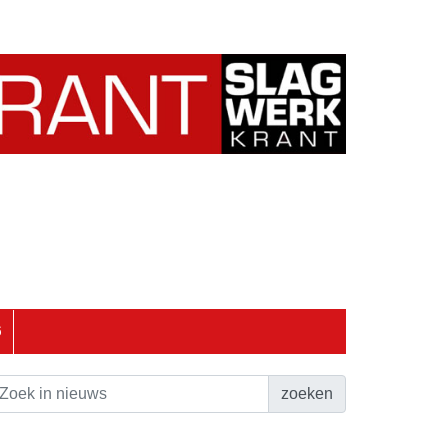
6
zoeken