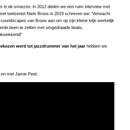
er in de smiezen. In 2012 deden we een ruim interview met
met toetsenist Niels Broos in 2019 schreven we: ‘Verwacht
 soundscapes van Broos aan om op zijn kleine kitje werkelijk
keerde been te zetten met omgedraaide beats,
rukwekkend!’
 gekozen werd tot jazzdrummer van het jaar
hebben we
r en met Jamie Peet: